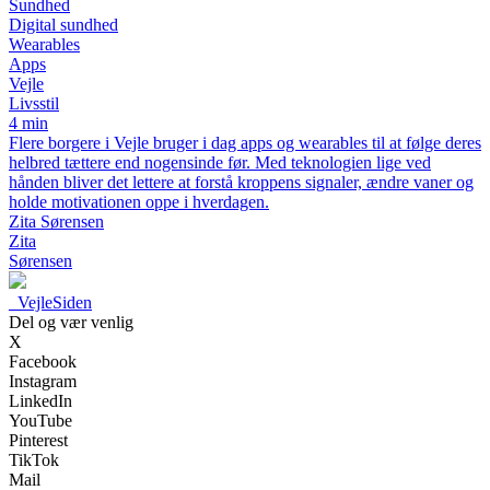
Sundhed
Digital sundhed
Wearables
Apps
Vejle
Livsstil
4 min
Flere borgere i Vejle bruger i dag apps og wearables til at følge deres
helbred tættere end nogensinde før. Med teknologien lige ved
hånden bliver det lettere at forstå kroppens signaler, ændre vaner og
holde motivationen oppe i hverdagen.
Zita Sørensen
Zita
Sørensen
_
VejleSiden
Del og vær venlig
X
Facebook
Instagram
LinkedIn
YouTube
Pinterest
TikTok
Mail