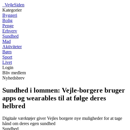
_
VejleSiden
Kategorier
Byggeri
Bolig
Penge
Erhverv
Sundhed
Mad
Aktiviteter
Børn
Sport
Livet
Login
Bliv medlem
Nyhedsbrev
Sundhed i lommen: Vejle-borgere bruger
apps og wearables til at følge deres
helbred
Digitale værktøjer giver Vejles borgere nye muligheder for at tage
hånd om deres egen sundhed
Sundhed