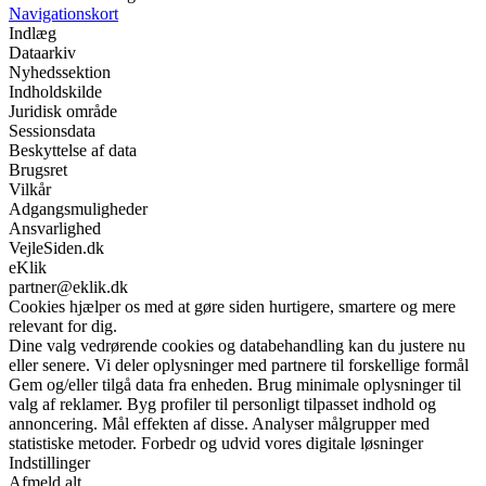
Navigationskort
Indlæg
Dataarkiv
Nyhedssektion
Indholdskilde
Juridisk område
Sessionsdata
Beskyttelse af data
Brugsret
Vilkår
Adgangsmuligheder
Ansvarlighed
VejleSiden.dk
eKlik
partner@eklik.dk
Cookies hjælper os med at gøre siden hurtigere, smartere og mere
relevant for dig.
Dine valg vedrørende cookies og databehandling kan du justere nu
eller senere. Vi deler oplysninger med partnere til forskellige formål
Gem og/eller tilgå data fra enheden. Brug minimale oplysninger til
valg af reklamer. Byg profiler til personligt tilpasset indhold og
annoncering. Mål effekten af disse. Analyser målgrupper med
statistiske metoder. Forbedr og udvid vores digitale løsninger
Indstillinger
Afmeld alt