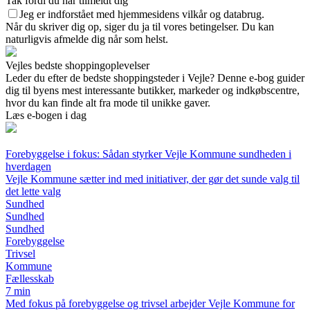
Tak fordi du har tilmeldt dig
Jeg er indforstået med hjemmesidens vilkår og databrug.
Når du skriver dig op, siger du ja til vores betingelser. Du kan
naturligvis afmelde dig når som helst.
Vejles bedste shoppingoplevelser
Leder du efter de bedste shoppingsteder i Vejle? Denne e-bog guider
dig til byens mest interessante butikker, markeder og indkøbscentre,
hvor du kan finde alt fra mode til unikke gaver.
Læs e-bogen i dag
Forebyggelse i fokus: Sådan styrker Vejle Kommune sundheden i
hverdagen
Vejle Kommune sætter ind med initiativer, der gør det sunde valg til
det lette valg
Sundhed
Sundhed
Sundhed
Forebyggelse
Trivsel
Kommune
Fællesskab
7 min
Med fokus på forebyggelse og trivsel arbejder Vejle Kommune for