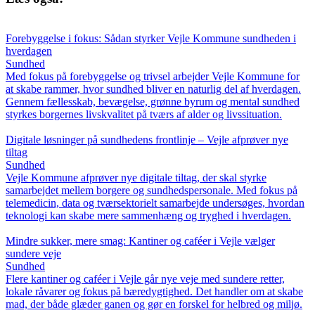
Forebyggelse i fokus: Sådan styrker Vejle Kommune sundheden i
hverdagen
Sundhed
Med fokus på forebyggelse og trivsel arbejder Vejle Kommune for
at skabe rammer, hvor sundhed bliver en naturlig del af hverdagen.
Gennem fællesskab, bevægelse, grønne byrum og mental sundhed
styrkes borgernes livskvalitet på tværs af alder og livssituation.
Digitale løsninger på sundhedens frontlinje – Vejle afprøver nye
tiltag
Sundhed
Vejle Kommune afprøver nye digitale tiltag, der skal styrke
samarbejdet mellem borgere og sundhedspersonale. Med fokus på
telemedicin, data og tværsektorielt samarbejde undersøges, hvordan
teknologi kan skabe mere sammenhæng og tryghed i hverdagen.
Mindre sukker, mere smag: Kantiner og caféer i Vejle vælger
sundere veje
Sundhed
Flere kantiner og caféer i Vejle går nye veje med sundere retter,
lokale råvarer og fokus på bæredygtighed. Det handler om at skabe
mad, der både glæder ganen og gør en forskel for helbred og miljø.