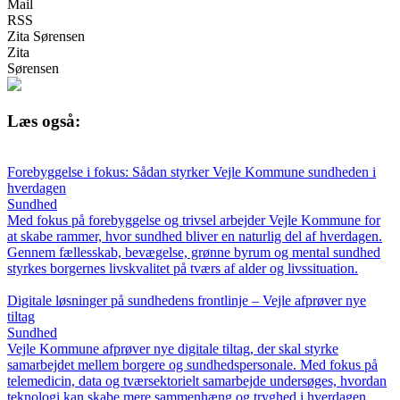
Mail
RSS
Zita Sørensen
Zita
Sørensen
Læs også:
Forebyggelse i fokus: Sådan styrker Vejle Kommune sundheden i
hverdagen
Sundhed
Med fokus på forebyggelse og trivsel arbejder Vejle Kommune for
at skabe rammer, hvor sundhed bliver en naturlig del af hverdagen.
Gennem fællesskab, bevægelse, grønne byrum og mental sundhed
styrkes borgernes livskvalitet på tværs af alder og livssituation.
Digitale løsninger på sundhedens frontlinje – Vejle afprøver nye
tiltag
Sundhed
Vejle Kommune afprøver nye digitale tiltag, der skal styrke
samarbejdet mellem borgere og sundhedspersonale. Med fokus på
telemedicin, data og tværsektorielt samarbejde undersøges, hvordan
teknologi kan skabe mere sammenhæng og tryghed i hverdagen.