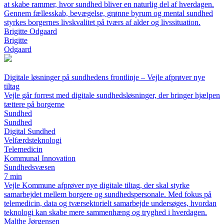
at skabe rammer, hvor sundhed bliver en naturlig del af hverdagen.
Gennem fællesskab, bevægelse, grønne byrum og mental sundhed
styrkes borgernes livskvalitet på tværs af alder og livssituation.
Brigitte Odgaard
Brigitte
Odgaard
Digitale løsninger på sundhedens frontlinje – Vejle afprøver nye
tiltag
Vejle går forrest med digitale sundhedsløsninger, der bringer hjælpen
tættere på borgerne
Sundhed
Sundhed
Digital Sundhed
Velfærdsteknologi
Telemedicin
Kommunal Innovation
Sundhedsvæsen
7 min
Vejle Kommune afprøver nye digitale tiltag, der skal styrke
samarbejdet mellem borgere og sundhedspersonale. Med fokus på
telemedicin, data og tværsektorielt samarbejde undersøges, hvordan
teknologi kan skabe mere sammenhæng og tryghed i hverdagen.
Malthe Jørgensen