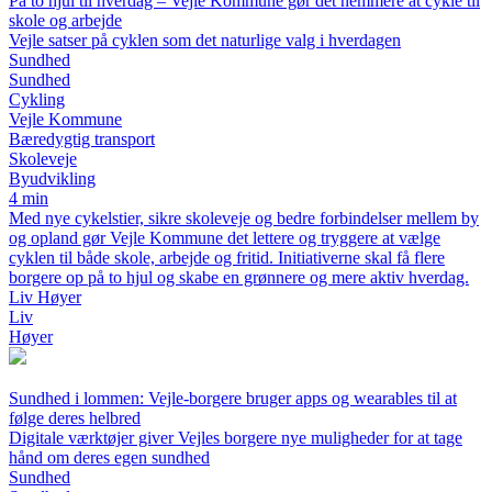
På to hjul til hverdag – Vejle Kommune gør det nemmere at cykle til
skole og arbejde
Vejle satser på cyklen som det naturlige valg i hverdagen
Sundhed
Sundhed
Cykling
Vejle Kommune
Bæredygtig transport
Skoleveje
Byudvikling
4 min
Med nye cykelstier, sikre skoleveje og bedre forbindelser mellem by
og opland gør Vejle Kommune det lettere og tryggere at vælge
cyklen til både skole, arbejde og fritid. Initiativerne skal få flere
borgere op på to hjul og skabe en grønnere og mere aktiv hverdag.
Liv Høyer
Liv
Høyer
Sundhed i lommen: Vejle-borgere bruger apps og wearables til at
følge deres helbred
Digitale værktøjer giver Vejles borgere nye muligheder for at tage
hånd om deres egen sundhed
Sundhed