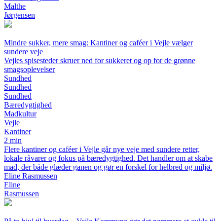
Malthe
Jørgensen
Mindre sukker, mere smag: Kantiner og caféer i Vejle vælger
sundere veje
Vejles spisesteder skruer ned for sukkeret og op for de grønne
smagsoplevelser
Sundhed
Sundhed
Sundhed
Bæredygtighed
Madkultur
Vejle
Kantiner
2 min
Flere kantiner og caféer i Vejle går nye veje med sundere retter,
lokale råvarer og fokus på bæredygtighed. Det handler om at skabe
mad, der både glæder ganen og gør en forskel for helbred og miljø.
Eline Rasmussen
Eline
Rasmussen