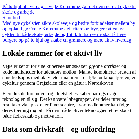
På to hjul til hverdag – Vejle Kommune gør det nemmere at cykle til
skole og arbejde
Sundhed
Med nye cykelstier, sikre skoleveje og bedre forbindelser mellem by
og opland gør Vejle Kommune det lettere og tryggere at vælge
cyklen til både skole, arbejde og fritid. Initiativerne skal få flere
borgere op på to hjul og skabe en grønnere og mere aktiv hverdag.
Lokale rammer for et aktivt liv
Vejle er kendt for sine kuperede landskaber, grønne områder og
gode muligheder for udendørs motion. Mange kombinerer brugen af
sundhedsapps med aktiviteter i naturen – en løbetur langs fjorden, en
cykeltur gennem Grejsdalen eller en gåtur i Nørreskoven.
Flere lokale foreninger og idrætsfællesskaber har også taget
teknologien til sig. Det kan være løbegrupper, der deler ruter og
resultater via apps, eller fitnesscentre, hvor medlemmer kan følge
deres træning digitalt. På den måde bliver teknologien et redskab til
både fællesskab og motivation.
Data som drivkraft – og udfordring