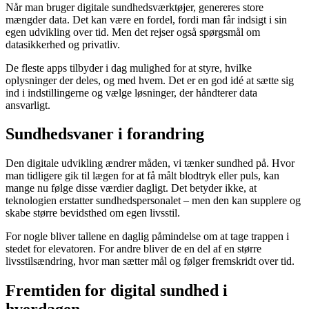
Når man bruger digitale sundhedsværktøjer, genereres store
mængder data. Det kan være en fordel, fordi man får indsigt i sin
egen udvikling over tid. Men det rejser også spørgsmål om
datasikkerhed og privatliv.
De fleste apps tilbyder i dag mulighed for at styre, hvilke
oplysninger der deles, og med hvem. Det er en god idé at sætte sig
ind i indstillingerne og vælge løsninger, der håndterer data
ansvarligt.
Sundhedsvaner i forandring
Den digitale udvikling ændrer måden, vi tænker sundhed på. Hvor
man tidligere gik til lægen for at få målt blodtryk eller puls, kan
mange nu følge disse værdier dagligt. Det betyder ikke, at
teknologien erstatter sundhedspersonalet – men den kan supplere og
skabe større bevidsthed om egen livsstil.
For nogle bliver tallene en daglig påmindelse om at tage trappen i
stedet for elevatoren. For andre bliver de en del af en større
livsstilsændring, hvor man sætter mål og følger fremskridt over tid.
Fremtiden for digital sundhed i