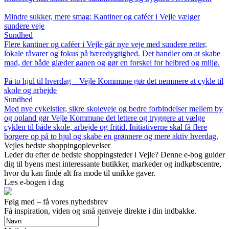
Mindre sukker, mere smag: Kantiner og caféer i Vejle vælger
sundere veje
Sundhed
Flere kantiner og caféer i Vejle går nye veje med sundere retter,
lokale råvarer og fokus på bæredygtighed. Det handler om at skabe
mad, der både glæder ganen og gør en forskel for helbred og miljø.
På to hjul til hverdag – Vejle Kommune gør det nemmere at cykle til
skole og arbejde
Sundhed
Med nye cykelstier, sikre skoleveje og bedre forbindelser mellem by
og opland gør Vejle Kommune det lettere og tryggere at vælge
cyklen til både skole, arbejde og fritid. Initiativerne skal få flere
borgere op på to hjul og skabe en grønnere og mere aktiv hverdag.
Vejles bedste shoppingoplevelser
Leder du efter de bedste shoppingsteder i Vejle? Denne e-bog guider
dig til byens mest interessante butikker, markeder og indkøbscentre,
hvor du kan finde alt fra mode til unikke gaver.
Læs e-bogen i dag
Følg med – få vores nyhedsbrev
Få inspiration, viden og små genveje direkte i din indbakke.