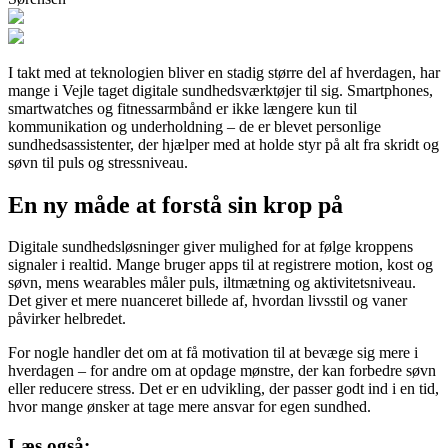
I takt med at teknologien bliver en stadig større del af hverdagen, har
mange i Vejle taget digitale sundhedsværktøjer til sig. Smartphones,
smartwatches og fitnessarmbånd er ikke længere kun til
kommunikation og underholdning – de er blevet personlige
sundhedsassistenter, der hjælper med at holde styr på alt fra skridt og
søvn til puls og stressniveau.
En ny måde at forstå sin krop på
Digitale sundhedsløsninger giver mulighed for at følge kroppens
signaler i realtid. Mange bruger apps til at registrere motion, kost og
søvn, mens wearables måler puls, iltmætning og aktivitetsniveau.
Det giver et mere nuanceret billede af, hvordan livsstil og vaner
påvirker helbredet.
For nogle handler det om at få motivation til at bevæge sig mere i
hverdagen – for andre om at opdage mønstre, der kan forbedre søvn
eller reducere stress. Det er en udvikling, der passer godt ind i en tid,
hvor mange ønsker at tage mere ansvar for egen sundhed.
Læs også: