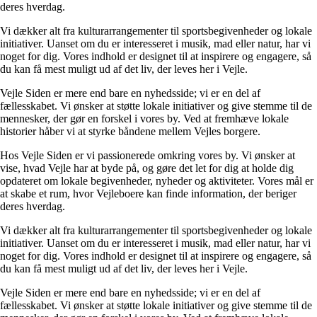
deres hverdag.
Vi dækker alt fra kulturarrangementer til sportsbegivenheder og lokale
initiativer. Uanset om du er interesseret i musik, mad eller natur, har vi
noget for dig. Vores indhold er designet til at inspirere og engagere, så
du kan få mest muligt ud af det liv, der leves her i Vejle.
Vejle Siden er mere end bare en nyhedsside; vi er en del af
fællesskabet. Vi ønsker at støtte lokale initiativer og give stemme til de
mennesker, der gør en forskel i vores by. Ved at fremhæve lokale
historier håber vi at styrke båndene mellem Vejles borgere.
Hos Vejle Siden er vi passionerede omkring vores by. Vi ønsker at
vise, hvad Vejle har at byde på, og gøre det let for dig at holde dig
opdateret om lokale begivenheder, nyheder og aktiviteter. Vores mål er
at skabe et rum, hvor Vejleboere kan finde information, der beriger
deres hverdag.
Vi dækker alt fra kulturarrangementer til sportsbegivenheder og lokale
initiativer. Uanset om du er interesseret i musik, mad eller natur, har vi
noget for dig. Vores indhold er designet til at inspirere og engagere, så
du kan få mest muligt ud af det liv, der leves her i Vejle.
Vejle Siden er mere end bare en nyhedsside; vi er en del af
fællesskabet. Vi ønsker at støtte lokale initiativer og give stemme til de