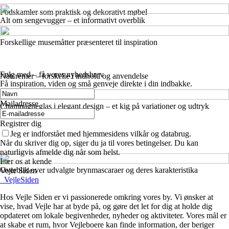
Fodskamler som praktisk og dekorativt møbel
Alt om sengevugger – et informativt overblik
Forskellige musemåtter præsenteret til inspiration
Følg med – få vores nyhedsbrev
Natcremer – forskelle i indhold og anvendelse
Få inspiration, viden og små genveje direkte i din indbakke.
Mailadresse
Champagneglas i elegant design – et kig på variationer og udtryk
Registrer dig
Jeg er indforstået med hjemmesidens vilkår og databrug.
Når du skriver dig op, siger du ja til vores betingelser. Du kan
naturligvis afmelde dig når som helst.
Lær os at kende
Overblik over udvalgte brynmascaraer og deres karakteristika
Vejle Siden
_
VejleSiden
Hos Vejle Siden er vi passionerede omkring vores by. Vi ønsker at
vise, hvad Vejle har at byde på, og gøre det let for dig at holde dig
opdateret om lokale begivenheder, nyheder og aktiviteter. Vores mål er
at skabe et rum, hvor Vejleboere kan finde information, der beriger