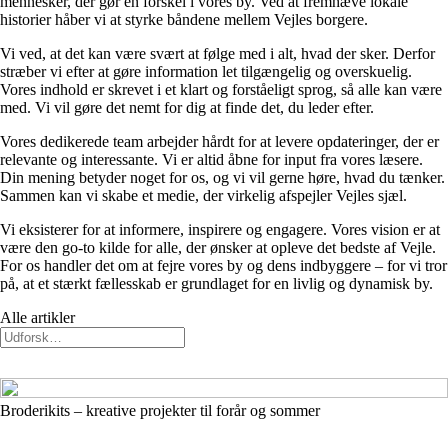
mennesker, der gør en forskel i vores by. Ved at fremhæve lokale
historier håber vi at styrke båndene mellem Vejles borgere.
Vi ved, at det kan være svært at følge med i alt, hvad der sker. Derfor
stræber vi efter at gøre information let tilgængelig og overskuelig.
Vores indhold er skrevet i et klart og forståeligt sprog, så alle kan være
med. Vi vil gøre det nemt for dig at finde det, du leder efter.
Vores dedikerede team arbejder hårdt for at levere opdateringer, der er
relevante og interessante. Vi er altid åbne for input fra vores læsere.
Din mening betyder noget for os, og vi vil gerne høre, hvad du tænker.
Sammen kan vi skabe et medie, der virkelig afspejler Vejles sjæl.
Vi eksisterer for at informere, inspirere og engagere. Vores vision er at
være den go-to kilde for alle, der ønsker at opleve det bedste af Vejle.
For os handler det om at fejre vores by og dens indbyggere – for vi tror
på, at et stærkt fællesskab er grundlaget for en livlig og dynamisk by.
Alle artikler
Broderikits – kreative projekter til forår og sommer