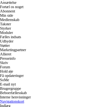
Ansættelse
Fortæl os noget
Abonnent
Min side
Medlemskab
Takster
Styrker
Moduler
Fælles indsats
Udbyder
Støtter
Marketingpartner
Allieret
Presseinfo
Skriv
Forum
Hold øje
Få opdateringer
SoMe
E-mail nyt
Brugergruppe
Beboerfællesskab
Interne henvisninger
Navigationskort
Indlæg