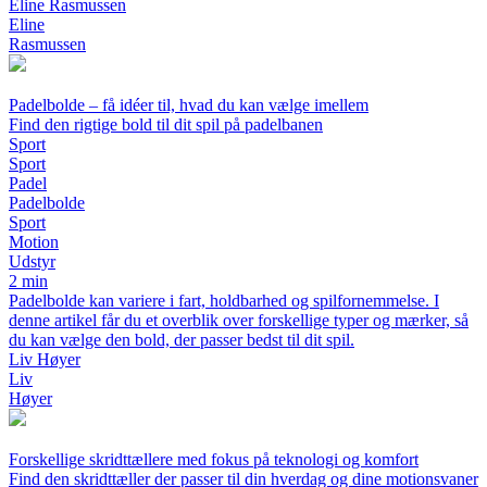
Eline Rasmussen
Eline
Rasmussen
Padelbolde – få idéer til, hvad du kan vælge imellem
Find den rigtige bold til dit spil på padelbanen
Sport
Sport
Padel
Padelbolde
Sport
Motion
Udstyr
2 min
Padelbolde kan variere i fart, holdbarhed og spilfornemmelse. I
denne artikel får du et overblik over forskellige typer og mærker, så
du kan vælge den bold, der passer bedst til dit spil.
Liv Høyer
Liv
Høyer
Forskellige skridttællere med fokus på teknologi og komfort
Find den skridttæller der passer til din hverdag og dine motionsvaner