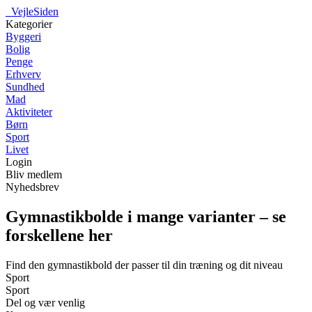
_
VejleSiden
Kategorier
Byggeri
Bolig
Penge
Erhverv
Sundhed
Mad
Aktiviteter
Børn
Sport
Livet
Login
Bliv medlem
Nyhedsbrev
Gymnastikbolde i mange varianter – se
forskellene her
Find den gymnastikbold der passer til din træning og dit niveau
Sport
Sport
Del og vær venlig