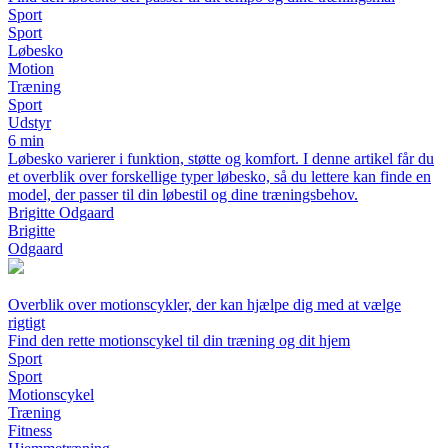
Sport
Sport
Løbesko
Motion
Træning
Sport
Udstyr
6 min
Løbesko varierer i funktion, støtte og komfort. I denne artikel får du
et overblik over forskellige typer løbesko, så du lettere kan finde en
model, der passer til din løbestil og dine træningsbehov.
Brigitte Odgaard
Brigitte
Odgaard
Overblik over motionscykler, der kan hjælpe dig med at vælge
rigtigt
Find den rette motionscykel til din træning og dit hjem
Sport
Sport
Motionscykel
Træning
Fitness