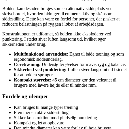
Bolden kan desuden bruges som en alternativ siddeplads ved
skrivebordet, hvor den bidrager til en mere aktiv og skånsom
siddestilling. Dette kan være en fordel for personer, der ønsker at
reducere belastningen på ryggen i løbet af arbejdsdagen.
Konstruktionen er udformet, så bolden ikke eksploderer ved
punktering. I stedet siver luften langsomt ud, hvilket øger
sikkerheden under brug.
Multifunktionel anvendelse:
Egnet til både træning og som
ergonomisk siddeunderlag.
Coretræning:
Understøtter øvelser for mave, ryg og balance.
Sikkerhed ved punktering:
Luften siver langsomt ud i stedet
for at bolden springer.
Kompakt størrelse:
45 cm diameter gør den velegnet til
brugere med lavere højde eller til mindre rum.
Fordele og ulemper
Kan bruges til mange typer træning
Fremmer en aktiv siddestilling
Sikker konstruktion mod pludselig punktering
Kompakt og let at opbevare
Den mindre diameter kan være for lav til høje brugere