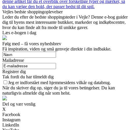
denne artikel får du et overblik over forskellige typer og mærker, så
du kan vælge den bold, der passer bedst til dit spil.
Vejles bedste shoppingoplevelser
Leder du efter de bedste shoppingsteder i Vejle? Denne e-bog guider
dig til byens mest interessante butikker, markeder og indkøbscentre,
hvor du kan finde alt fra mode til unikke gaver.
Læs e-bogen i dag
Følg med – få vores nyhedsbrev
Få inspiration, viden og små genveje direkte i din indbakke.
Mailadresse
Registrer dig
Tak fordi du har tilmeldt dig
Jeg er indforstået med hjemmesidens vilkår og databrug.
Når du skriver dig op, siger du ja til vores betingelser. Du kan
naturligvis afmelde dig når som helst.
Del og vær venlig
X
Facebook
Instagram
LinkedIn