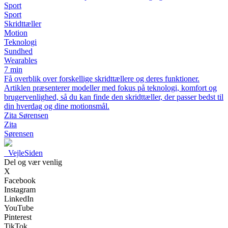
Sport
Sport
Skridttæller
Motion
Teknologi
Sundhed
Wearables
7 min
Få overblik over forskellige skridttællere og deres funktioner.
Artiklen præsenterer modeller med fokus på teknologi, komfort og
brugervenlighed, så du kan finde den skridttæller, der passer bedst til
din hverdag og dine motionsmål.
Zita Sørensen
Zita
Sørensen
_
VejleSiden
Del og vær venlig
X
Facebook
Instagram
LinkedIn
YouTube
Pinterest
TikTok