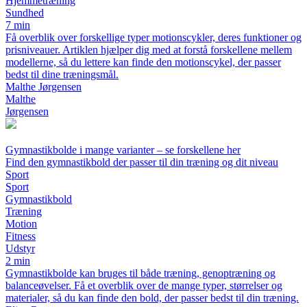
Hjemmetræning
Sundhed
7 min
Få overblik over forskellige typer motionscykler, deres funktioner og
prisniveauer. Artiklen hjælper dig med at forstå forskellene mellem
modellerne, så du lettere kan finde den motionscykel, der passer
bedst til dine træningsmål.
Malthe Jørgensen
Malthe
Jørgensen
Gymnastikbolde i mange varianter – se forskellene her
Find den gymnastikbold der passer til din træning og dit niveau
Sport
Sport
Gymnastikbold
Træning
Motion
Fitness
Udstyr
2 min
Gymnastikbolde kan bruges til både træning, genoptræning og
balanceøvelser. Få et overblik over de mange typer, størrelser og
materialer, så du kan finde den bold, der passer bedst til din træning.