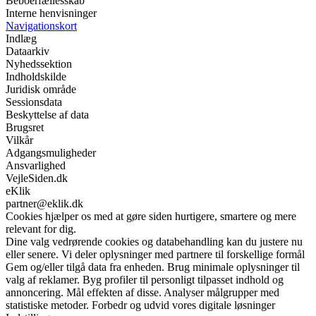
Beboerfællesskab
Interne henvisninger
Navigationskort
Indlæg
Dataarkiv
Nyhedssektion
Indholdskilde
Juridisk område
Sessionsdata
Beskyttelse af data
Brugsret
Vilkår
Adgangsmuligheder
Ansvarlighed
VejleSiden.dk
eKlik
partner@eklik.dk
Cookies hjælper os med at gøre siden hurtigere, smartere og mere
relevant for dig.
Dine valg vedrørende cookies og databehandling kan du justere nu
eller senere. Vi deler oplysninger med partnere til forskellige formål
Gem og/eller tilgå data fra enheden. Brug minimale oplysninger til
valg af reklamer. Byg profiler til personligt tilpasset indhold og
annoncering. Mål effekten af disse. Analyser målgrupper med
statistiske metoder. Forbedr og udvid vores digitale løsninger