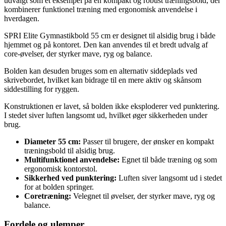
udvalgt som et eksempel på en kompakt og robust træningsbold, der
kombinerer funktionel træning med ergonomisk anvendelse i
hverdagen.
SPRI Elite Gymnastikbold 55 cm er designet til alsidig brug i både
hjemmet og på kontoret. Den kan anvendes til et bredt udvalg af
core-øvelser, der styrker mave, ryg og balance.
Bolden kan desuden bruges som en alternativ siddeplads ved
skrivebordet, hvilket kan bidrage til en mere aktiv og skånsom
siddestilling for ryggen.
Konstruktionen er lavet, så bolden ikke eksploderer ved punktering.
I stedet siver luften langsomt ud, hvilket øger sikkerheden under
brug.
Diameter 55 cm:
Passer til brugere, der ønsker en kompakt
træningsbold til alsidig brug.
Multifunktionel anvendelse:
Egnet til både træning og som
ergonomisk kontorstol.
Sikkerhed ved punktering:
Luften siver langsomt ud i stedet
for at bolden springer.
Coretræning:
Velegnet til øvelser, der styrker mave, ryg og
balance.
Fordele og ulemper