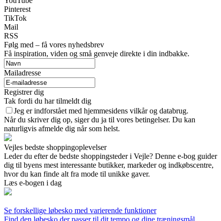
YouTube
Pinterest
TikTok
Mail
RSS
Følg med – få vores nyhedsbrev
Få inspiration, viden og små genveje direkte i din indbakke.
Mailadresse
Registrer dig
Tak fordi du har tilmeldt dig
Jeg er indforstået med hjemmesidens vilkår og databrug.
Når du skriver dig op, siger du ja til vores betingelser. Du kan
naturligvis afmelde dig når som helst.
Vejles bedste shoppingoplevelser
Leder du efter de bedste shoppingsteder i Vejle? Denne e-bog guider
dig til byens mest interessante butikker, markeder og indkøbscentre,
hvor du kan finde alt fra mode til unikke gaver.
Læs e-bogen i dag
Se forskellige løbesko med varierende funktioner
Find den løbesko der passer til dit tempo og dine træningsmål