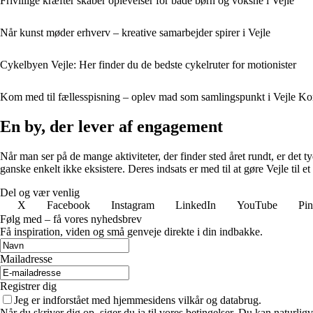
Frivillige kræfter skaber oplevelser for både børn og voksne i Vejle
Når kunst møder erhverv – kreative samarbejder spirer i Vejle
Cykelbyen Vejle: Her finder du de bedste cykelruter for motionister
Kom med til fællesspisning – oplev mad som samlingspunkt i Vejle 
En by, der lever af engagement
Når man ser på de mange aktiviteter, der finder sted året rundt, er det 
ganske enkelt ikke eksistere. Deres indsats er med til at gøre Vejle til e
Del og vær venlig
X
Facebook
Instagram
LinkedIn
YouTube
Pin
Følg med – få vores nyhedsbrev
Få inspiration, viden og små genveje direkte i din indbakke.
Mailadresse
Registrer dig
Jeg er indforstået med hjemmesidens vilkår og databrug.
Når du skriver dig op, siger du ja til vores betingelser. Du kan naturlig