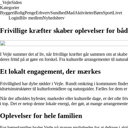
_
VejleSiden
Kategorier
Byggeri
Bolig
Penge
Erhverv
Sundhed
Mad
Aktiviteter
Børn
Sport
Livet
Login
Bliv medlem
Nyhedsbrev
Frivillige kræfter skaber oplevelser for båd
I Vejle summer det af liv, når frivillige kræfter går sammen om at skab
deres fritid på at gøre en forskel. Fra kulturelle arrangementer til natur
Et lokalt engagement, der mærkes
Frivillighed har dybe rødder i Vejle. Rundt omkring i kommunen findes et
idrætsinstruktører til kulturformidlere og naturguider. Fælles for dem e
Når der afholdes byfester, markeder eller kulturelle dage, er det ofte fri
i top. Det er netop denne lokale energi, der gør, at mange arrangementer
Oplevelser for hele familien
For børnefamilier byder Vejle på mange muligheder for at deltage i aktiv