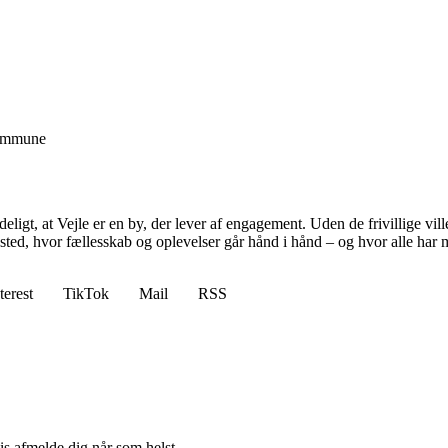
Kommune
tydeligt, at Vejle er en by, der lever af engagement. Uden de frivillige 
t sted, hvor fællesskab og oplevelser går hånd i hånd – og hvor alle har m
terest
TikTok
Mail
RSS
vis afmelde dig når som helst.