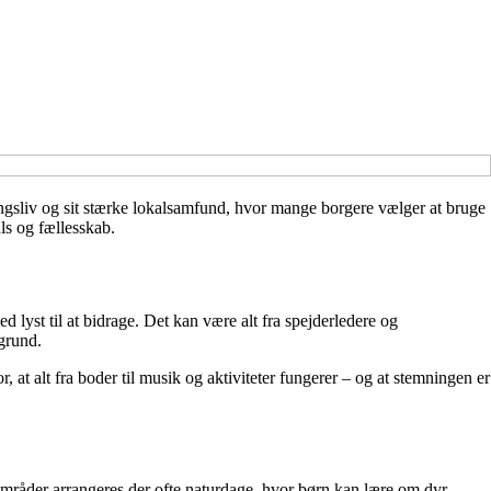
ningsliv og sit stærke lokalsamfund, hvor mange borgere vælger at bruge
uls og fællesskab.
 lyst til at bidrage. Det kan være alt fra spejderledere og
ggrund.
r, at alt fra boder til musik og aktiviteter fungerer – og at stemningen er
e områder arrangeres der ofte naturdage, hvor børn kan lære om dyr,