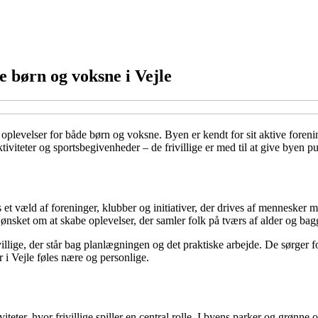
e børn og voksne i Vejle
e oplevelser for både børn og voksne. Byen er kendt for sit aktive fore
aktiviteter og sportsbegivenheder – de frivillige er med til at give byen p
 væld af foreninger, klubber og initiativer, der drives af mennesker med
r ønsket om at skabe oplevelser, der samler folk på tværs af alder og ba
villige, der står bag planlægningen og det praktiske arbejde. De sørger fo
 i Vejle føles nære og personlige.
iteter, hvor frivillige spiller en central rolle. I byens parker og grønn