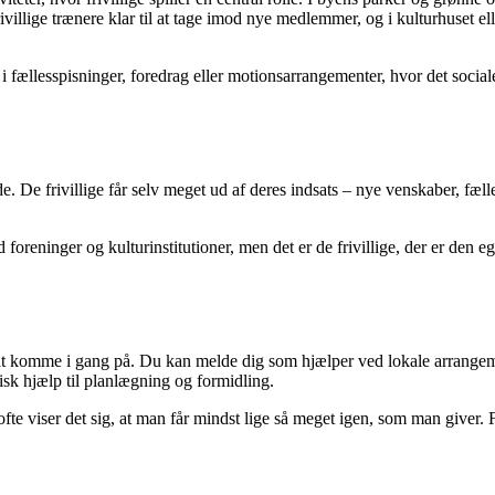
rivillige trænere klar til at tage imod nye medlemmer, og i kulturhuset 
 fællesspisninger, foredrag eller motionsarrangementer, hvor det sociale
e. De frivillige får selv meget ud af deres indsats – nye venskaber, fælle
inger og kulturinstitutioner, men det er de frivillige, der er den egent
 at komme i gang på. Du kan melde dig som hjælper ved lokale arrangemen
ktisk hjælp til planlægning og formidling.
fte viser det sig, at man får mindst lige så meget igen, som man giver. F