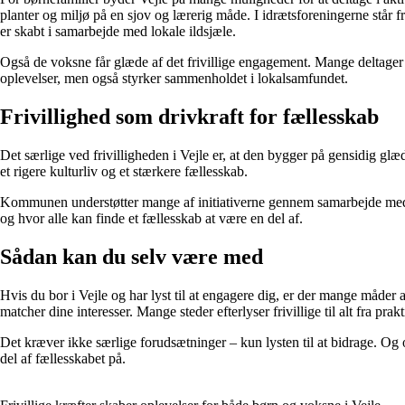
planter og miljø på en sjov og lærerig måde. I idrætsforeningerne står f
er skabt i samarbejde med lokale ildsjæle.
Også de voksne får glæde af det frivillige engagement. Mange deltager i
oplevelser, men også styrker sammenholdet i lokalsamfundet.
Frivillighed som drivkraft for fællesskab
Det særlige ved frivilligheden i Vejle er, at den bygger på gensidig glæd
et rigere kulturliv og et stærkere fællesskab.
Kommunen understøtter mange af initiativerne gennem samarbejde med foren
og hvor alle kan finde et fællesskab at være en del af.
Sådan kan du selv være med
Hvis du bor i Vejle og har lyst til at engagere dig, er der mange måder
matcher dine interesser. Mange steder efterlyser frivillige til alt fra pra
Det kræver ikke særlige forudsætninger – kun lysten til at bidrage. Og o
del af fællesskabet på.