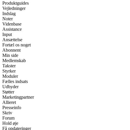
Produktguides
Vejledninger
Indslag
Noter
Videnbase
Assistance
Input
Ansættelse
Fortæl os noget
Abonnent
Min side
Medlemskab
Takster
Styrker
Moduler
Fælles indsats
Udbyder
Støtter
Marketingpartner
Allieret
Presseinfo
Skriv
Forum
Hold øje
Få opdateringer