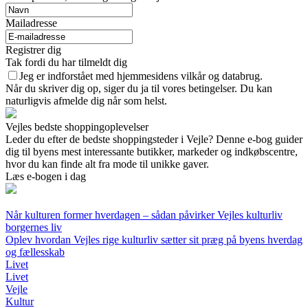
Mailadresse
Registrer dig
Tak fordi du har tilmeldt dig
Jeg er indforstået med hjemmesidens vilkår og databrug.
Når du skriver dig op, siger du ja til vores betingelser. Du kan
naturligvis afmelde dig når som helst.
Vejles bedste shoppingoplevelser
Leder du efter de bedste shoppingsteder i Vejle? Denne e-bog guider
dig til byens mest interessante butikker, markeder og indkøbscentre,
hvor du kan finde alt fra mode til unikke gaver.
Læs e-bogen i dag
Når kulturen former hverdagen – sådan påvirker Vejles kulturliv
borgernes liv
Oplev hvordan Vejles rige kulturliv sætter sit præg på byens hverdag
og fællesskab
Livet
Livet
Vejle
Kultur