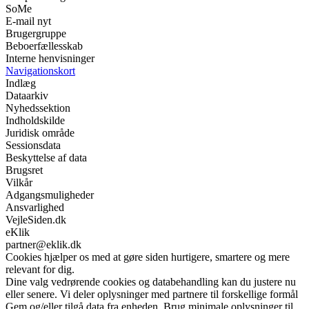
SoMe
E-mail nyt
Brugergruppe
Beboerfællesskab
Interne henvisninger
Navigationskort
Indlæg
Dataarkiv
Nyhedssektion
Indholdskilde
Juridisk område
Sessionsdata
Beskyttelse af data
Brugsret
Vilkår
Adgangsmuligheder
Ansvarlighed
VejleSiden.dk
eKlik
partner@eklik.dk
Cookies hjælper os med at gøre siden hurtigere, smartere og mere
relevant for dig.
Dine valg vedrørende cookies og databehandling kan du justere nu
eller senere. Vi deler oplysninger med partnere til forskellige formål
Gem og/eller tilgå data fra enheden. Brug minimale oplysninger til