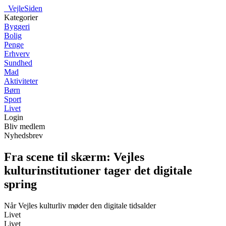
_
VejleSiden
Kategorier
Byggeri
Bolig
Penge
Erhverv
Sundhed
Mad
Aktiviteter
Børn
Sport
Livet
Login
Bliv medlem
Nyhedsbrev
Fra scene til skærm: Vejles
kulturinstitutioner tager det digitale
spring
Når Vejles kulturliv møder den digitale tidsalder
Livet
Livet