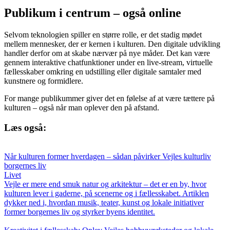
Publikum i centrum – også online
Selvom teknologien spiller en større rolle, er det stadig mødet
mellem mennesker, der er kernen i kulturen. Den digitale udvikling
handler derfor om at skabe nærvær på nye måder. Det kan være
gennem interaktive chatfunktioner under en live-stream, virtuelle
fællesskaber omkring en udstilling eller digitale samtaler med
kunstnere og formidlere.
For mange publikummer giver det en følelse af at være tættere på
kulturen – også når man oplever den på afstand.
Læs også:
Når kulturen former hverdagen – sådan påvirker Vejles kulturliv
borgernes liv
Livet
Vejle er mere end smuk natur og arkitektur – det er en by, hvor
kulturen lever i gaderne, på scenerne og i fællesskabet. Artiklen
dykker ned i, hvordan musik, teater, kunst og lokale initiativer
former borgernes liv og styrker byens identitet.