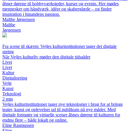
åbner dørene til hobbyværksteder, kurser og events. Her mødes
mennesker om håndværk, idéer og skaberglæde – og finder
inspiration i hinandens passion.
Malthe Jørgensen
Malthe
Jørgensen
Fra scene til skærm: Vejles kulturinstitutioner tager det digitale
spring
Når Vejles kulturliv møder den digitale tidsalder
Livet
Livet
Kultur
Digitalisering
Vejle
Kunst
Teknologi
2 min
Vejles kulturinstitutioner tager nye teknologier i brug for at bringe
teater, kunst og oplevelser ud til publikum på nye måder. Med
digitale formater og virtuelle scener åbnes dørene til kulturen for
endnu flere – både lokalt og online.
Eline Rasmussen
Eline