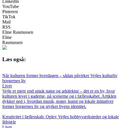
LinkedIn
YouTube
Pinterest
TikTok
Mail
RSS
Eline Rasmussen
Eline
Rasmussen
Læs også:
Når kulturen former hverdagen – sådan påvirker Vejles kulturliv
borgernes liv
Livet
Vejle er mere end smuk natur og arkitektur – det er en by, hvor
kulturen lever i gaderne, på scenerne og i fællesskabet. Artiklen
dykker ned i, hvordan musik, teater, kunst og lokale initiativer
former borgernes liv og styrker byens identitet.
Kreativitet i fællesskab: Oplev Vejles hobbyværksteder og lokale
ildsjæle
Livet