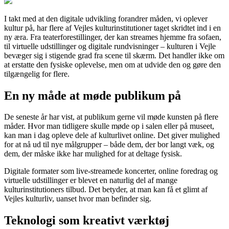
I takt med at den digitale udvikling forandrer måden, vi oplever
kultur på, har flere af Vejles kulturinstitutioner taget skridtet ind i en
ny æra. Fra teaterforestillinger, der kan streames hjemme fra sofaen,
til virtuelle udstillinger og digitale rundvisninger – kulturen i Vejle
bevæger sig i stigende grad fra scene til skærm. Det handler ikke om
at erstatte den fysiske oplevelse, men om at udvide den og gøre den
tilgængelig for flere.
En ny måde at møde publikum på
De seneste år har vist, at publikum gerne vil møde kunsten på flere
måder. Hvor man tidligere skulle møde op i salen eller på museet,
kan man i dag opleve dele af kulturlivet online. Det giver mulighed
for at nå ud til nye målgrupper – både dem, der bor langt væk, og
dem, der måske ikke har mulighed for at deltage fysisk.
Digitale formater som live-streamede koncerter, online foredrag og
virtuelle udstillinger er blevet en naturlig del af mange
kulturinstitutioners tilbud. Det betyder, at man kan få et glimt af
Vejles kulturliv, uanset hvor man befinder sig.
Teknologi som kreativt værktøj