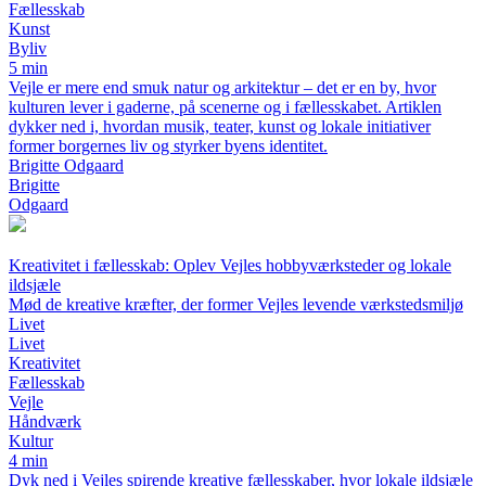
Fællesskab
Kunst
Byliv
5 min
Vejle er mere end smuk natur og arkitektur – det er en by, hvor
kulturen lever i gaderne, på scenerne og i fællesskabet. Artiklen
dykker ned i, hvordan musik, teater, kunst og lokale initiativer
former borgernes liv og styrker byens identitet.
Brigitte Odgaard
Brigitte
Odgaard
Kreativitet i fællesskab: Oplev Vejles hobbyværksteder og lokale
ildsjæle
Mød de kreative kræfter, der former Vejles levende værkstedsmiljø
Livet
Livet
Kreativitet
Fællesskab
Vejle
Håndværk
Kultur
4 min
Dyk ned i Vejles spirende kreative fællesskaber, hvor lokale ildsjæle