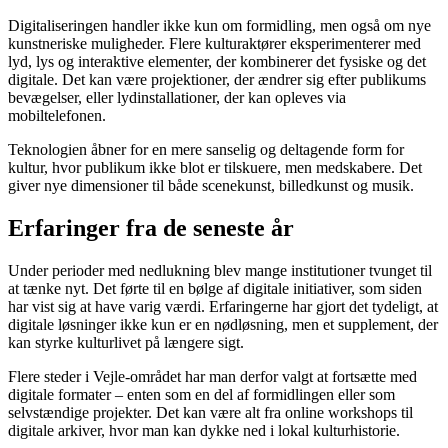
Digitaliseringen handler ikke kun om formidling, men også om nye
kunstneriske muligheder. Flere kulturaktører eksperimenterer med
lyd, lys og interaktive elementer, der kombinerer det fysiske og det
digitale. Det kan være projektioner, der ændrer sig efter publikums
bevægelser, eller lydinstallationer, der kan opleves via
mobiltelefonen.
Teknologien åbner for en mere sanselig og deltagende form for
kultur, hvor publikum ikke blot er tilskuere, men medskabere. Det
giver nye dimensioner til både scenekunst, billedkunst og musik.
Erfaringer fra de seneste år
Under perioder med nedlukning blev mange institutioner tvunget til
at tænke nyt. Det førte til en bølge af digitale initiativer, som siden
har vist sig at have varig værdi. Erfaringerne har gjort det tydeligt, at
digitale løsninger ikke kun er en nødløsning, men et supplement, der
kan styrke kulturlivet på længere sigt.
Flere steder i Vejle-området har man derfor valgt at fortsætte med
digitale formater – enten som en del af formidlingen eller som
selvstændige projekter. Det kan være alt fra online workshops til
digitale arkiver, hvor man kan dykke ned i lokal kulturhistorie.