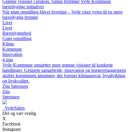
Grønne visioner i praksis: Sådan fremmer Vejle Kommune
bæredygtige initiativer
Når grøn omstilling bliver hverdag – Vejle viser vejen til en mere
bæredygtig fremtid
Livet
Livet
Bæredygtighed
Grøn omstilling
Klima
Kommune
Innovation
4 min
Vejle Kommune omsætter store grønne visioner til konkrete
handlinger. Gennem samarbejde, innovation og borgerengagement
skaber kommunen løsninger, der forener klimaansvar, byudvikling
og livskvalitet.
Zita Sørensen
Zita
Sørensen
_
VejleSiden
Del og vær venlig
X
Facebook
Instagram