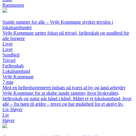
Rasmussen
Sunde rammer for alle – Vejle Kommune styrker trivslen i
lokalsamfundet
Vejle Kommune sætter fokus på trivsel, fællesskab og sundhed for
alle borgere
Livet
Livet
Sundhed
Trivsel
Fællesskab
Lokalsamfund
Vejle Kommune
7 min
Med en helhedsorienteret indsats på tværs af by og land arbejder
Vejle Kommune for at skabe sunde rammer, hvor livskvalitet,
fællesskab og natur går hånd i hånd. Målet er et lokalsamfund, hvor
alle – fra børn til ældre – trives og har mulighed for et aktivt liv.
Liv Høyer
Liv
Høyer