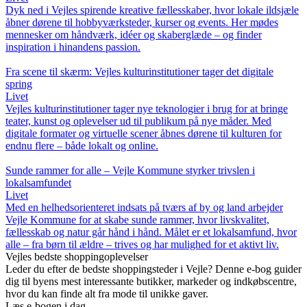
Dyk ned i Vejles spirende kreative fællesskaber, hvor lokale ildsjæle
åbner dørene til hobbyværksteder, kurser og events. Her mødes
mennesker om håndværk, idéer og skaberglæde – og finder
inspiration i hinandens passion.
Fra scene til skærm: Vejles kulturinstitutioner tager det digitale
spring
Livet
Vejles kulturinstitutioner tager nye teknologier i brug for at bringe
teater, kunst og oplevelser ud til publikum på nye måder. Med
digitale formater og virtuelle scener åbnes dørene til kulturen for
endnu flere – både lokalt og online.
Sunde rammer for alle – Vejle Kommune styrker trivslen i
lokalsamfundet
Livet
Med en helhedsorienteret indsats på tværs af by og land arbejder
Vejle Kommune for at skabe sunde rammer, hvor livskvalitet,
fællesskab og natur går hånd i hånd. Målet er et lokalsamfund, hvor
alle – fra børn til ældre – trives og har mulighed for et aktivt liv.
Vejles bedste shoppingoplevelser
Leder du efter de bedste shoppingsteder i Vejle? Denne e-bog guider
dig til byens mest interessante butikker, markeder og indkøbscentre,
hvor du kan finde alt fra mode til unikke gaver.
Læs e-bogen i dag