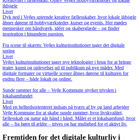
Kreativitet i fællesskab: Oplev Vejles hobbyværksteder og lokale
ildsjæle
Livet
Dyk ned i Vejles spirende kreative fællesskaber, hvor lokale ildsjæle
åbner dørene til hobbyværksteder, kurser og events. Her mødes
mennesker om håndværk, idéer og skaberglæde – og finder
inspiration i hinandens passion.
Fra scene til skærm: Vejles kulturinstitutioner tager det digitale
spring
Livet
Vejles kulturinstitutioner tager nye teknologier i brug for at bringe
teater, kunst og oplevelser ud til publikum på nye måder. Med
digitale formater og virtuelle scener åbnes dørene til kulturen for
endnu flere – både lokalt og online.
Sunde rammer for alle – Vejle Kommune styrker trivslen i
lokalsamfundet
Livet
Med en helhedsorienteret indsats på tværs af by og land arbejder
Vejle Kommune for at skabe sunde rammer, hvor livskvalitet,
fællesskab og natur går hånd i hånd. Målet er et lokalsamfund, hvor
alle – fra børn til ældre – trives og har mulighed for et aktivt liv.
Fremtiden for det digitale kulturliv i