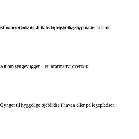
Et varieret udvalg af babylegetøj i mange stilarter
Et informativt overblik over forskellige typer legetøjsbiler
Alt om sengevugger – et informativt overblik
Gynger til hyggelige øjeblikke i haven eller på legepladsen