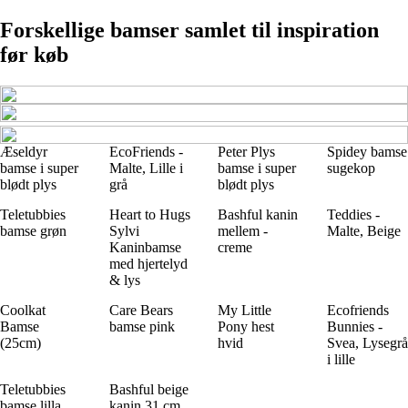
Forskellige bamser samlet til inspiration
før køb
Æseldyr
EcoFriends -
Peter Plys
Spidey bamse
bamse i super
Malte, Lille i
bamse i super
sugekop
blødt plys
grå
blødt plys
Teletubbies
Heart to Hugs
Bashful kanin
Teddies -
bamse grøn
Sylvi
mellem -
Malte, Beige
Kaninbamse
creme
med hjertelyd
& lys
Coolkat
Care Bears
My Little
Ecofriends
Bamse
bamse pink
Pony hest
Bunnies -
(25cm)
hvid
Svea, Lysegrå
i lille
Teletubbies
Bashful beige
bamse lilla
kanin 31 cm